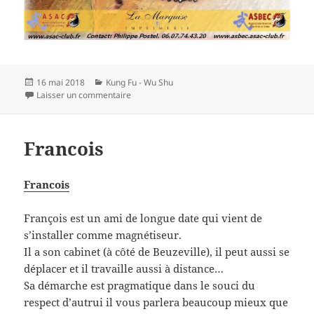
Publié
Catégories
16 mai 2018
Kung Fu - Wu Shu
le
sur L’Asac et l’ Asbec dispensent de cours de 
Laisser un commentaire
Francois
Francois
François est un ami de longue date qui vient de
s’installer comme magnétiseur.
Il a son cabinet (à côté de Beuzeville), il peut aussi se
déplacer et il travaille aussi à distance…
Sa démarche est pragmatique dans le souci du
respect d’autrui il vous parlera beaucoup mieux que