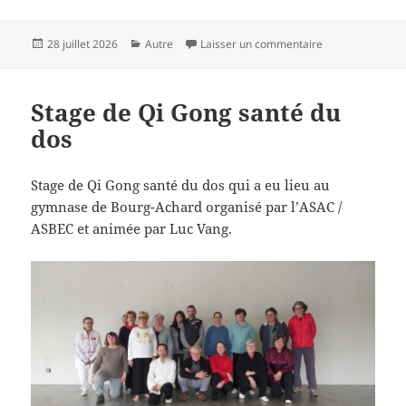
Publié
Catégories
sur Reprise des 
28 juillet 2026
Autre
Laisser un commentaire
le
Stage de Qi Gong santé du
dos
Stage de Qi Gong santé du dos qui a eu lieu au
gymnase de Bourg-Achard organisé par l’ASAC /
ASBEC et animée par Luc Vang.